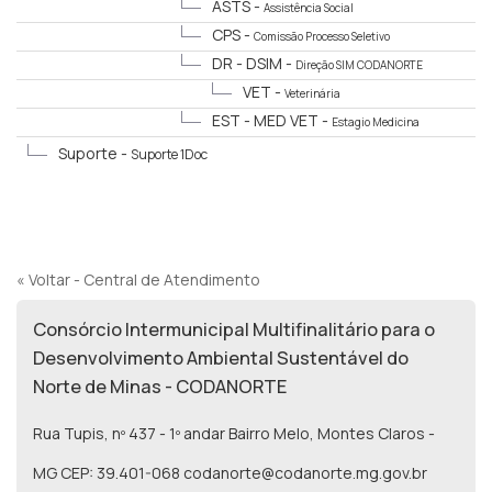
ASTS -
Assistência Social
CPS -
Comissão Processo Seletivo
DR - DSIM -
Direção SIM CODANORTE
VET -
Veterinária
EST - MED VET -
Estagio Medicina
Veterinária
Suporte -
Suporte 1Doc
« Voltar - Central de Atendimento
Consórcio Intermunicipal Multifinalitário para o
Desenvolvimento Ambiental Sustentável do
Norte de Minas - CODANORTE
Rua Tupis, nº 437 - 1º andar Bairro Melo, Montes Claros -
MG CEP: 39.401-068 codanorte@codanorte.mg.gov.br