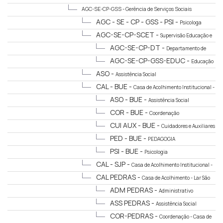
AGC-SE-CP-GSS -
Gerência de Serviços Sociais
AGC - SE - CP - GSS - PSI -
Psicologa
AGC-SE-CP-SCET -
Supervisão Educação e
Turismo
AGC-SE-CP-DT -
Departamento de
Turismo
AGC-SE-CP-GSS-EDUC -
Educação
ASO -
Assistência Social
CAL - BUE -
Casa de Acolhimento Institucional -
Buenopolis
ASO - BUE -
Assistência Social
COR - BUE -
Coordenação
CUI AUX - BUE -
Cuidadores e Auxiliares
PED - BUE -
PEDAGOGIA
PSI - BUE -
Psicologia
CAL - SJP -
Casa de Acolhimento Institucional -
São João da Ponte
CAL PEDRAS -
Casa de Acolhimento - Lar São
Francisco
ADM PEDRAS -
Administrativo
ASS PEDRAS -
Assistência Social
COR-PEDRAS -
Coordenação - Casa de