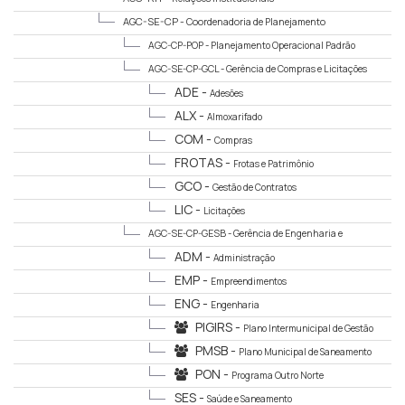
AGC-SE-CP -
Coordenadoria de Planejamento
AGC-CP-POP -
Planejamento Operacional Padrão
AGC-SE-CP-GCL -
Gerência de Compras e Licitações
ADE -
Adesões
ALX -
Almoxarifado
COM -
Compras
FROTAS -
Frotas e Patrimônio
GCO -
Gestão de Contratos
LIC -
Licitações
AGC-SE-CP-GESB -
Gerência de Engenharia e
Saneamento
ADM -
Administração
EMP -
Empreendimentos
ENG -
Engenharia
PIGIRS -
Plano Intermunicipal de Gestão
Integrada de Resíduos Sólidos
PMSB -
Plano Municipal de Saneamento
Básico
PON -
Programa Outro Norte
SES -
Saúde e Saneamento