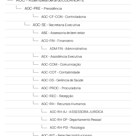
Assembleia Geral do CODANORTE
AGC-PRE -
Presidência
AGC-CF-CON -
Controladoria
AGC-SE -
Secretaria Executiva
ABE -
Assessoria de bem-estar
ACG-FIN -
Financeiro
ADM FIN -
Administrativo
AEX -
Assistência Executiva
AGC-COM -
Comunicação
AGC-COT -
Contabilidade
AGC-GS -
Gerência de Saúde
AGC-PROC -
Procuradoria
AGC-REC -
Recepção
AGC-RH -
Recursos Humanos
AGC-RH-AJ -
ASSESSORIA JURIDICA
AGC-RH-DP -
Departamento Pessoal
AGC-RH-PSI -
Psicologia
AGC-RIT -
Relações Institucionais