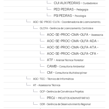
Acolhimento - Lar São Francisco
CUI AUX PEDRAS -
Cuidadores e
Auxiliares
PED PEDRAS -
Pedagogia
PSI PEDRAS -
Psicologia
AGC-SE-PROC-CLFA -
Coordenadoria de Licenciamento,
Controle e Fiscalização Ambiental
GLCFA -
Gerência de Licenciamento, Controle e
Fiscalização Ambiental
AGC-SE-PROC-CMA-GLFA -
Assessoria
Jurídica Ambiental
AGC-SE-PROC-CMA-GLFA-ADA -
Administrativo Ambiental
AGC-SE-PROC-CMA-GLFA-ATA -
Análise Técnica Ambiental
AGC-SE-PROC-CMA-GLFA-CFA -
Controle e Fiscalização Ambiental
ATF -
Análise Técnica Florestal
CAMB -
Consultoria Ambiental
CM -
Consultoria Multidisciplinar
AGC-TEC -
Técnico de Informática
AT -
Assessoria Técnica
GCP -
Gerência de Convênios e Projetos
PROJ -
PROJETOS ADMINISTRATIVO
GDR -
Gerência de Desenvolvimento Regional